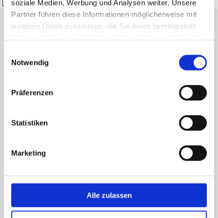
soziale Medien, Werbung und Analysen weiter. Unsere
Partner führen diese Informationen möglicherweise mit
weiteren Daten zusammen, die Sie ihnen bereitgestellt
haben oder die sie im Rahmen Ihrer Nutzung der Dienste
gesammelt haben.
Einwilligungsauswahl
Notwendig
Medienkonferenz
Präferenzen
Es scheint, als ob wir nicht das finden konnten, wonach Sie
Statistiken
gesucht haben. Möglicherweise hilft eine Suche.
Marketing
Alle zulassen