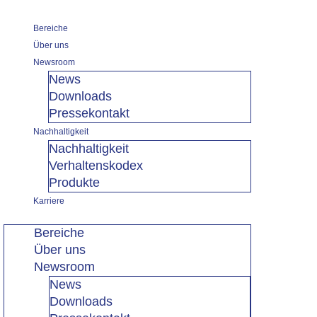
Zum
Suchen
Inhalt
nach:
Bereiche
springen
Über uns
Newsroom
News
Downloads
Pressekontakt
Nachhaltigkeit
Nachhaltigkeit
Verhaltenskodex
Produkte
Karriere
Bereiche
Über uns
Newsroom
News
Downloads